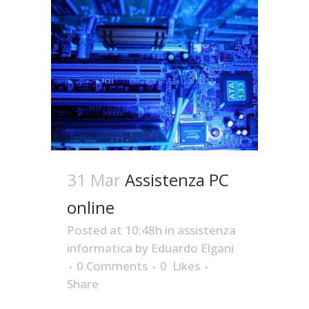
31 Mar
Assistenza PC
online
Posted at 10:48h
in
assistenza
informatica
by
Eduardo Elgani
0 Comments
0
Likes
Share