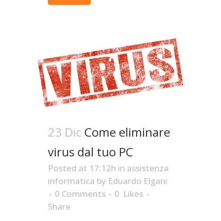
23 Dic
Come eliminare
virus dal tuo PC
Posted at 17:12h
in
assistenza
informatica
by
Eduardo Elgani
0 Comments
0
Likes
Share