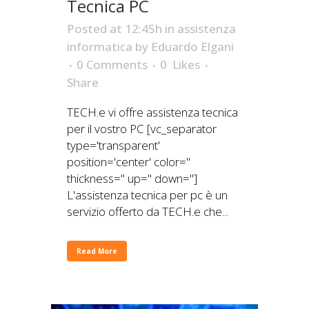
Tecnica PC
Posted at 12:45h
in
assistenza
informatica
by
Eduardo Elgani
0 Comments
0
Likes
Share
TECH.e vi offre assistenza tecnica
per il vostro PC [vc_separator
type='transparent'
position='center' color=''
thickness='' up='' down='']
L'assistenza tecnica per pc è un
servizio offerto da TECH.e che...
Read More