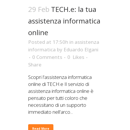
29 Feb
TECH.e: la tua
assistenza informatica
online
Posted at 17:50h
in
assistenza
informatica
by
Eduardo Elgani
0 Comments
0
Likes
Share
Scopri l'assistenza informatica
online di TECH.e Il servizio di
assistenza informatica online è
pensato per tutti coloro che
necessitano di un supporto
immediato nell'arco...
Read More