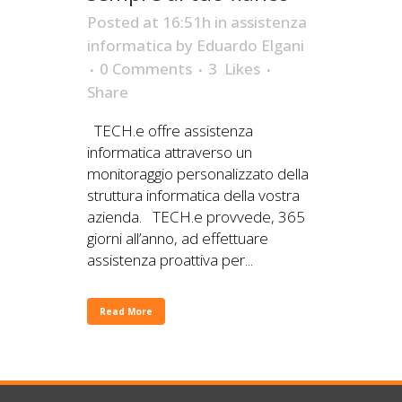
Posted at 16:51h
in
assistenza
informatica
by
Eduardo Elgani
0 Comments
3
Likes
Share
TECH.e offre assistenza
informatica attraverso un
monitoraggio personalizzato della
struttura informatica della vostra
azienda. TECH.e provvede, 365
giorni all’anno, ad effettuare
assistenza proattiva per...
Read More