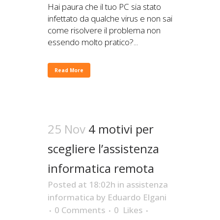
Hai paura che il tuo PC sia stato
infettato da qualche virus e non sai
come risolvere il problema non
essendo molto pratico?...
Read More
25 Nov
4 motivi per
scegliere l’assistenza
informatica remota
Posted at 18:02h
in
assistenza
informatica
by
Eduardo Elgani
0 Comments
0
Likes