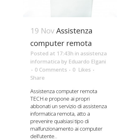
19 Nov
Assistenza
computer remota
Posted at 17:43h
in
assistenza
informatica
by
Eduardo Elgani
0 Comments
0
Likes
Share
Assistenza computer remota
TECH.e propone ai propri
abbonati un servizio di assistenza
informatica remota, atto a
prevenire qualsiasi tipo di
malfunzionamento ai computer
dell'utente...