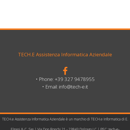
TECH.e Assistenza Informatica Aziendale
• Phone: +39 327 9478955
• Email: info@tech-e.it
TECH.e Assistenza Informatica Aziendale è un marchio di TECH.e Informatica di E.
Elgani & C. Sas | Via Don Ronchi 21 - 23843 Dolzago LC | PEC: tech-e-