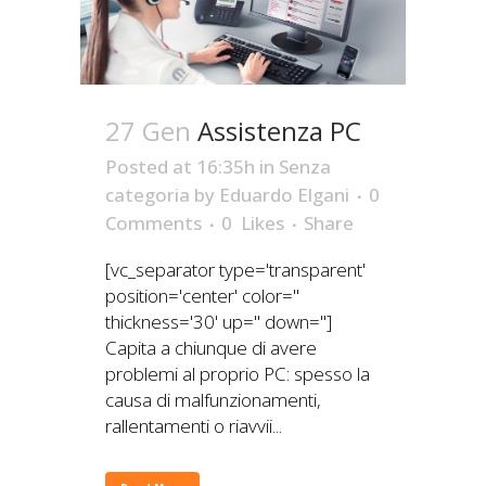
27 Gen
Assistenza PC
Posted at 16:35h
in
Senza
categoria
by
Eduardo Elgani
0
Comments
0
Likes
Share
[vc_separator type='transparent'
position='center' color=''
thickness='30' up='' down='']
Capita a chiunque di avere
problemi al proprio PC: spesso la
causa di malfunzionamenti,
rallentamenti o riavvii...