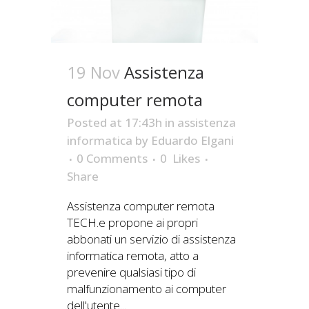
19 Nov
Assistenza
computer remota
Posted at 17:43h
in
assistenza
informatica
by
Eduardo Elgani
0 Comments
0
Likes
Share
Assistenza computer remota
TECH.e propone ai propri
abbonati un servizio di assistenza
informatica remota, atto a
prevenire qualsiasi tipo di
malfunzionamento ai computer
dell'utente...