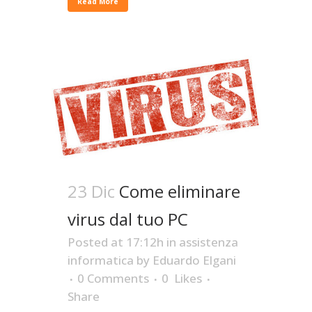
Read More
23 Dic
Come eliminare
virus dal tuo PC
Posted at 17:12h
in
assistenza
informatica
by
Eduardo Elgani
0 Comments
0
Likes
Share