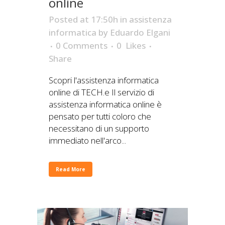
online
Posted at 17:50h
in
assistenza
informatica
by
Eduardo Elgani
0 Comments
0
Likes
Share
Scopri l'assistenza informatica
online di TECH.e Il servizio di
assistenza informatica online è
pensato per tutti coloro che
necessitano di un supporto
immediato nell'arco...
Read More