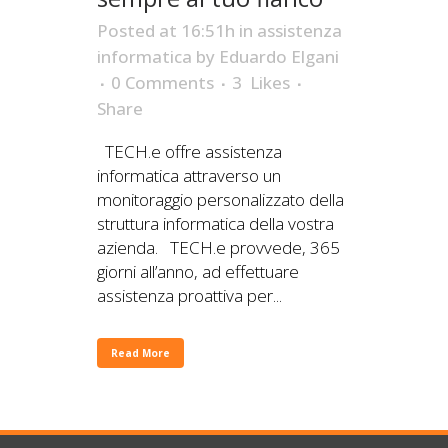
Posted at 16:51h
in
assistenza
informatica
by
Eduardo Elgani
0 Comments
3
Likes
Share
TECH.e offre assistenza
informatica attraverso un
monitoraggio personalizzato della
struttura informatica della vostra
azienda. TECH.e provvede, 365
giorni all’anno, ad effettuare
assistenza proattiva per...
Read More