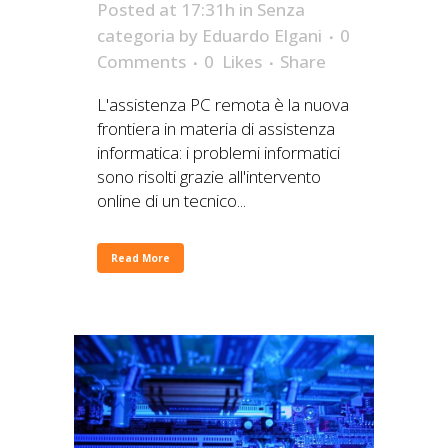
Posted at 17:31h
in
Senza
categoria
by
Eduardo Elgani
0
Comments
0
Likes
Share
L'assistenza PC remota è la nuova
frontiera in materia di assistenza
informatica: i problemi informatici
sono risolti grazie all'intervento
online di un tecnico...
Read More