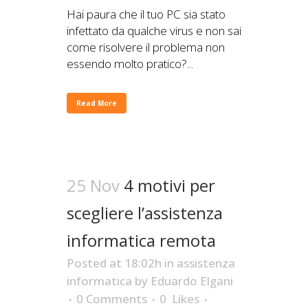
Hai paura che il tuo PC sia stato
infettato da qualche virus e non sai
come risolvere il problema non
essendo molto pratico?...
Read More
25 Nov
4 motivi per
scegliere l’assistenza
informatica remota
Posted at 18:02h
in
assistenza
informatica
by
Eduardo Elgani
0 Comments
0
Likes