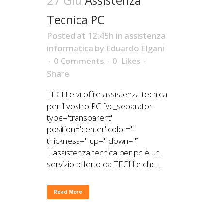
27 Giu
Assistenza
Tecnica PC
Posted at 12:45h
in
assistenza
informatica
by
Eduardo Elgani
0 Comments
0
Likes
Share
TECH.e vi offre assistenza tecnica
per il vostro PC [vc_separator
type='transparent'
position='center' color=''
thickness='' up='' down='']
L'assistenza tecnica per pc è un
servizio offerto da TECH.e che...
Read More