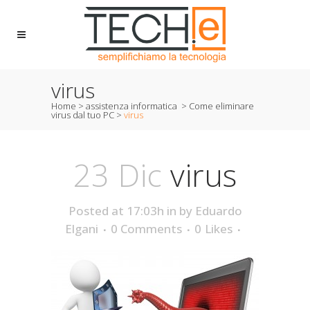
virus
Home
>
assistenza informatica
>
Come eliminare
virus dal tuo PC
>
virus
23 Dic
virus
Posted at 17:03h
in
by
Eduardo
Elgani
0 Comments
0
Likes