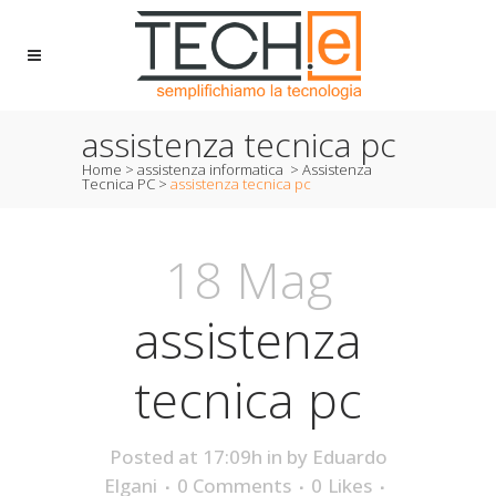
assistenza tecnica pc
Home
>
assistenza informatica
>
Assistenza
Tecnica PC
>
assistenza tecnica pc
18 Mag
assistenza
tecnica pc
Posted at 17:09h
in
by
Eduardo
Elgani
0 Comments
0
Likes