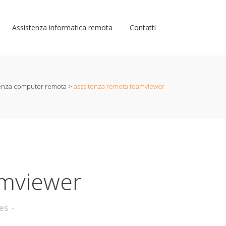
Assistenza informatica remota
Contatti
tenza computer remota
>
asssitenza remota teamviewer
amviewer
es