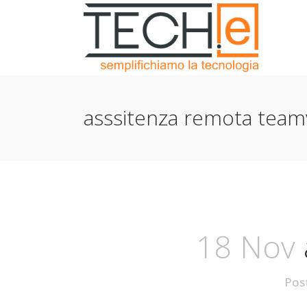
asssitenza remota team
18 Nov
Pos