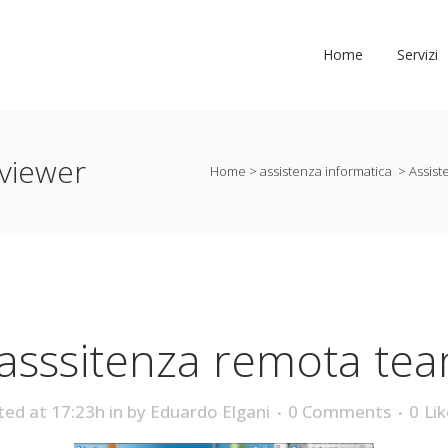
Home
Servizi
viewer
Home
>
assistenza informatica
>
Assis
asssitenza remota te
ted at 17:23h
in
by
Eduardo Elgani
0 Comments
0
Lik